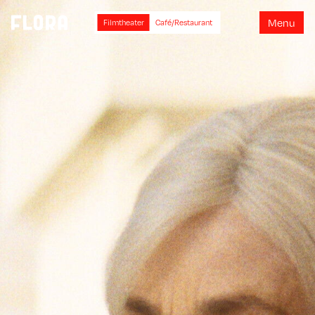
M
e
n
u
Filmtheater
Café/Restaurant