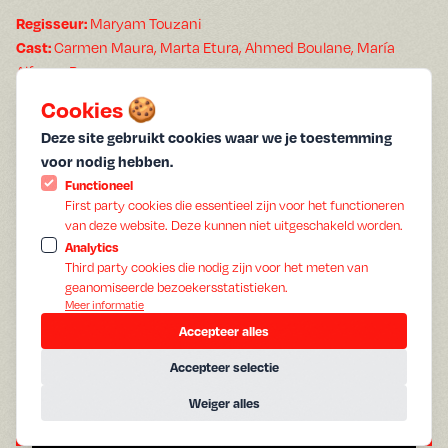
Regisseur:
Maryam Touzani
Cast:
Carmen Maura, Marta Etura, Ahmed Boulane, María
Alfonsa Rosso
Speelduur:
116 min
Cookies 🍪
Jaar:
2025
Deze site gebruikt cookies waar we je toestemming
Gesproken:
Spaans, Arabisch
voor nodig hebben.
Ondertiteling:
Nederlands
Functioneel
In
Calle Malaga
van Maryam Touzani, geniet de Spaanse Maria
First party cookies die essentieel zijn voor het functioneren
Angeles, een 74-jarige vrouw in Tanger, van haar rustige leven
van deze website. Deze kunnen niet uitgeschakeld worden.
in de kleurrijke Marokkaanse kustplaats. Wanneer haar
Analytics
dochter haar huis verkoopt en ze gedwongen op zoek moet
Third party cookies die nodig zijn voor het meten van
naar een nieuwe plek, besluit ze om haar thuis terug te
geanomiseerde bezoekersstatistieken.
Meer informatie
krijgen. Deze keuze leidt onverwacht tot nieuwe kansen op
Accepteer alles
liefde en sensualiteit.
Accepteer selectie
Weiger alles
A
g
e
n
d
a