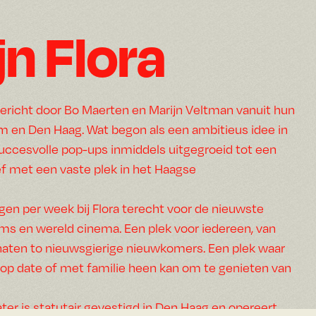
jn Flora
gericht door Bo Maerten en Marijn Veltman vanuit hun
lm en Den Haag. Wat begon als een ambitieus idee in
uccesvolle pop-ups inmiddels uitgegroeid tot een
ef met een vaste plek in het Haagse
en per week bij Flora terecht voor de nieuwste
lms en wereld cinema. Een plek voor iedereen, van
aten to nieuwsgierige nieuwkomers. Een plek waar
, op date of met familie heen kan om te genieten van
ater is statutair gevestigd in Den Haag en opereert