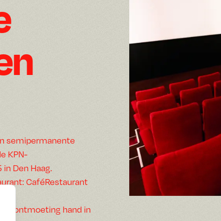
e
Den
een semipermanente
de KPN-
 in Den Haag.
taurant: CaféRestaurant
a en ontmoeting hand in