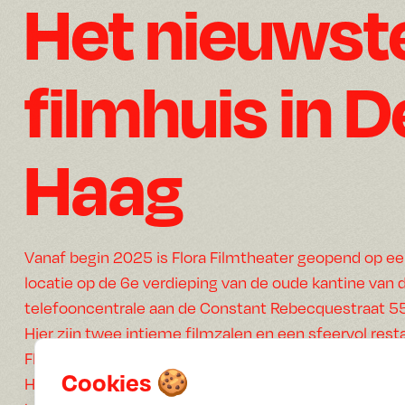
Het nieuwst
filmhuis in 
Haag
Vanaf begin 2025 is Flora Filmtheater geopend op 
locatie op de 6e verdieping van de oude kantine van 
telefooncentrale aan de Constant Rebecquestraat 55
Hier zijn twee intieme filmzalen en een sfeervol res
Flora.
Cookies 🍪
Het is een plek waar de magie van film, goede horec