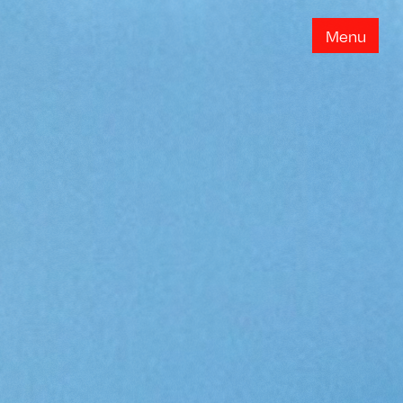
M
e
n
u