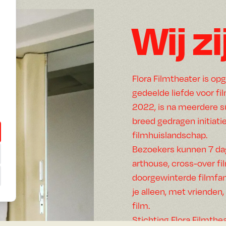
stad.
Wij zi
Flora Filmtheater is op
gedeelde liefde voor fi
2022, is na meerdere s
breed gedragen initiati
filmhuislandschap.
Bezoekers kunnen 7 dag
arthouse, cross-over fi
doorgewinterde filmfan
je alleen, met vrienden
film.
Stichting Flora Filmthe