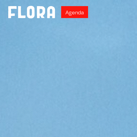
A
g
e
n
d
a