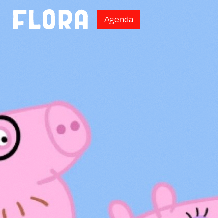
A
g
e
n
d
a