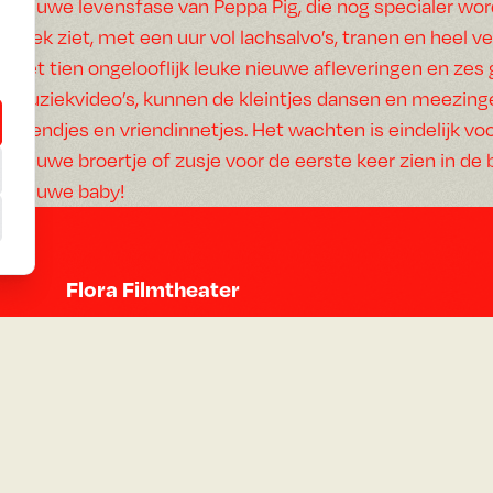
nieuwe levensfase van Peppa Pig, die nog specialer wor
doek ziet, met een uur vol lachsalvo’s, tranen en hee
Met tien ongelooflijk leuke nieuwe afleveringen en zes
muziekvideo’s, kunnen de kleintjes dansen en meezinge
vriendjes en vriendinnetjes. Het wachten is eindelijk v
nieuwe broertje of zusje voor de eerste keer zien in de
nieuwe baby!
Flora Filmtheater
De Constant Rebecquestraat 55
2518 RC Den Haag
Google Maps
Neem contact op