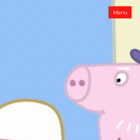
M
e
n
u