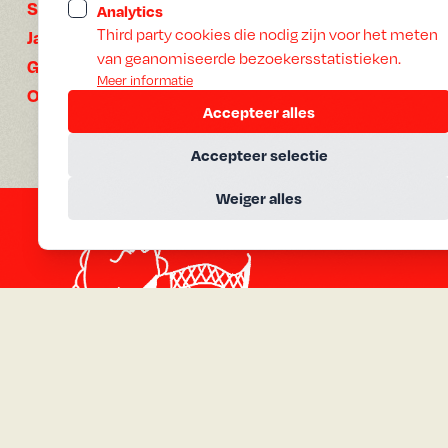
Speelduur:
65 min
Analytics
Third party cookies die nodig zijn voor het meten
Jaar:
2025
van geanomiseerde bezoekersstatistieken.
Gesproken:
Nederlands
Meer informatie
Ondertiteling:
Geen ondertiteling
Accepteer alles
Accepteer selectie
Weiger alles