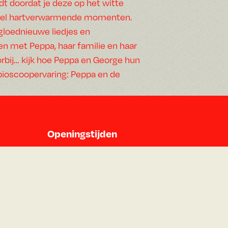
dt doordat je deze op het witte
l veel hartverwarmende momenten.
 gloednieuwe liedjes en
n met Peppa, haar familie en haar
oorbij… kijk hoe Peppa en George hun
 bioscoopervaring: Peppa en de
Openingstijden
Maandag 14:30 - 00:00
Dinsdag 14:30 - 00:00
Woensdag 14:30 - 00:00
Donderdag 14:30 - 00:00
Vrijdag 12:00 - 01:00
Zaterdag 12:00 - 01:00