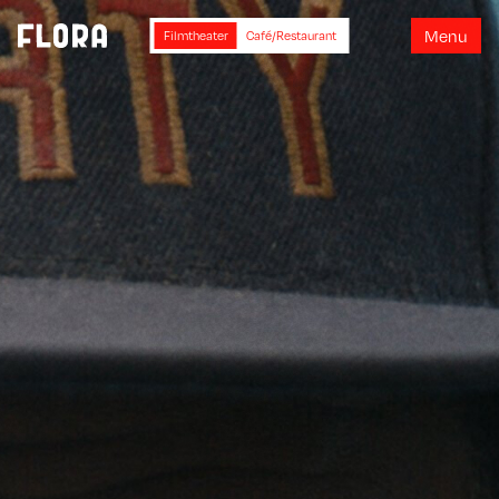
M
e
n
u
Filmtheater
Café/Restaurant