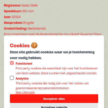
Isaac Gale
Regisseur:
95 min
Speelduur:
2024
Jaar:
Engels
Gesproken:
Nederlands
Ondertiteling:
Documentaire over de legendarische muzikant Swamp Dogg
en zijn vrienden.
Cookies 🍪
Al bijna 70 jaar lang trekt de soul-, country- en hiphop-singer-
songwriter zijn eigen plan, samen met z'n vrienden Moogstar
Deze site gebruikt cookies waar we je toestemming
en Guitar Shorty. En dat zwembad kan wel een likje verf
voor nodig hebben.
gebruiken. Diep verborgen in de San Fernando Valley heeft de
Functioneel
First party cookies die essentieel zijn voor het functioneren
legendarische Swamp Dogg, samen met medemuzikanten
van deze website. Deze kunnen niet uitgeschakeld worden.
Moogstar en Guitar Shorty, van zijn huis een artistieke
Analytics
speeltuin gemaakt. De drie navigeren over de onstuimige
Third party cookies die nodig zijn voor het meten van
golven van de muziekindustrie en hakken een inspirerend pad
geanomiseerde bezoekersstatistieken.
uit door tijd en ruimte. De documentaire tekent een kleurrijk,
Meer informatie
fascinerend portret van de ruim tachtigjarige Swamp Dogg,
Accepteer alles
die al op z’n twaalfde begon te zingen en van grote invloed is
Accepteer selectie