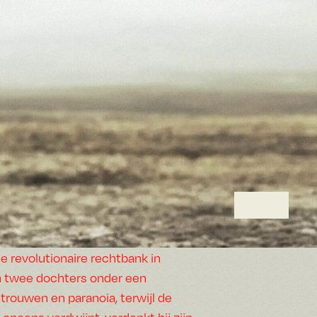
 revolutionaire rechtbank in
un twee dochters onder een
rouwen en paranoia, terwijl de
l opeens verdwijnt, verdenkt hij zijn