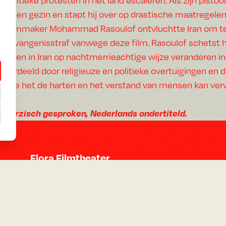
eigen gezin en stapt hij over op drastische maatregele
Filmmaker Mohammad Rasoulof ontvluchtte Iran om te 
gevangenisstraf vanwege deze film. Rasoulof schetst h
leven in Iran op nachtmerrieachtige wijze veranderen i
verdeeld door religieuze en politieke overtuigingen en
hoe het de harten en het verstand van mensen kan ve
Perzisch gesproken,
Nederlands ondertiteld.
Flora Filmtheater
De Constant Rebecquestraat 55
2518 RC Den Haag
Google Maps