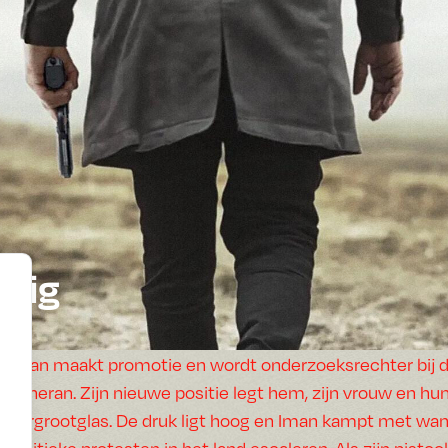
 Fig
Iman maakt promotie en wordt onderzoeksrechter bij de
Teheran. Zijn nieuwe positie legt hem, zijn vrouw en h
vergrootglas. De druk ligt hoog en Iman kampt met want
politieke protesten in het land escaleren. Als zijn pistoo