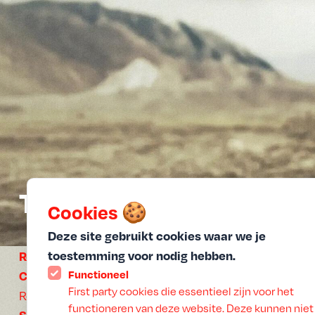
The Seed of the Sacred
Cookies 🍪
Deze site gebruikt cookies waar we je
Mohammad Rasoulof
toestemming voor nodig hebben.
Regisseur:
Soheila Golestani, Missagh Zareh, Mahsa
Functioneel
Cast:
First party cookies die essentieel zijn voor het
Rostami, Setareh Maleki
functioneren van deze website. Deze kunnen niet
167 min
Speelduur: