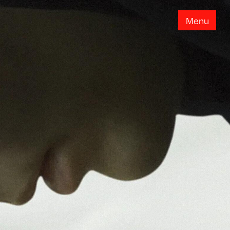
M
e
n
u