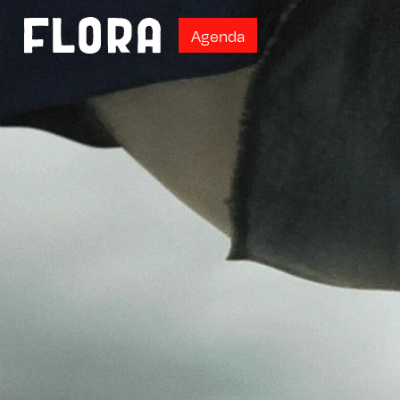
A
g
e
n
d
a