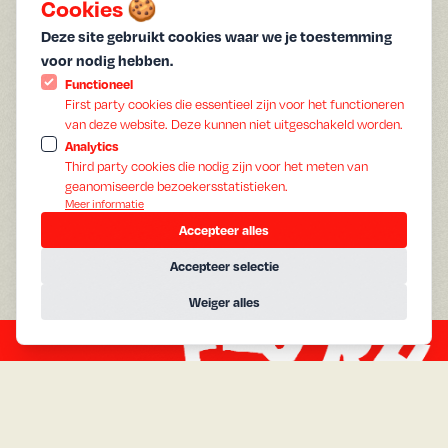
Cookies 🍪
2023
Jaar:
Deze site gebruikt cookies waar we je toestemming
Japans
Gesproken:
voor nodig hebben.
Engels
Ondertiteling:
Functioneel
This film is part of our '
' program
All About the Soundtrack
First party cookies die essentieel zijn voor het functioneren
Yuzuru Tachikawa’s strikingly animated, life-affirming love
van deze website. Deze kunnen niet uitgeschakeld worden.
letter to jazz.
Analytics
High school student Dai Miyamoto has his life is turned
Third party cookies die nodig zijn voor het meten van
geanomiseerde bezoekersstatistieken.
upside down the day he discovers jazz. Picking up a
Meer informatie
saxophone and leaving his sleepy hometown for the bustling
Accepteer alles
nightclubs of Tokyo, Dai will find that the life of a professional
musician isn’t for the faint of heart, as he must confront what
Accepteer selectie
it truly means to be great.
Weiger alles
A
g
e
n
d
a
Vandaag
Morgen