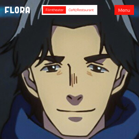
M
e
n
u
Filmtheater
Café/Restaurant