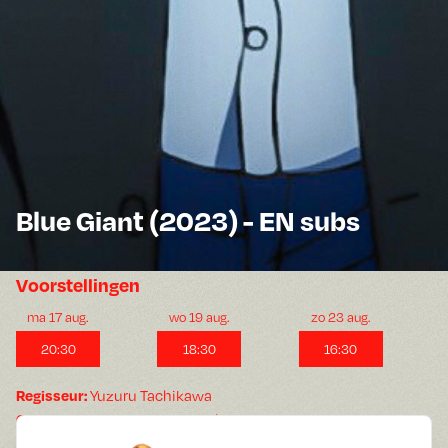
Blue Giant (2023) - EN subs
Voorstellingen
ma 17 aug.
wo 19 aug.
zo 23 aug.
20:30
18:30
16:30
Yuzuru Tachikawa
Regisseur:
Yutaka Aoyama, Junya Abe
Cast:
120 min
Speelduur: