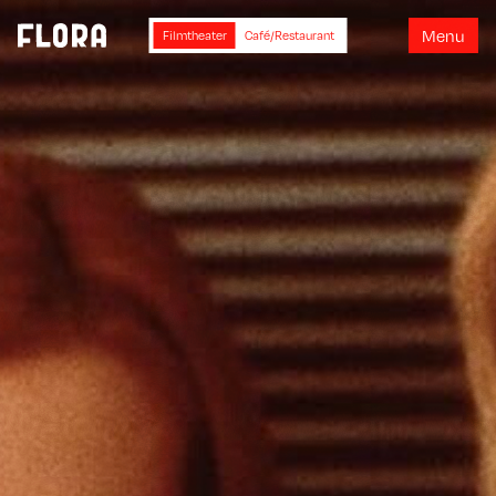
M
e
n
u
Filmtheater
Café/Restaurant