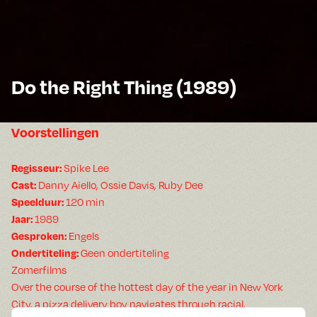
Do the Right Thing (1989)
Voorstellingen
Spike Lee
Regisseur:
Danny Aiello, Ossie Davis, Ruby Dee
Cast:
120 min
Speelduur:
1989
Jaar:
Engels
Gesproken:
Geen ondertiteling
Ondertiteling:
Zomerfilms
Over the course of the hottest day of the year in New York
City, a pizza delivery boy navigates through racial,