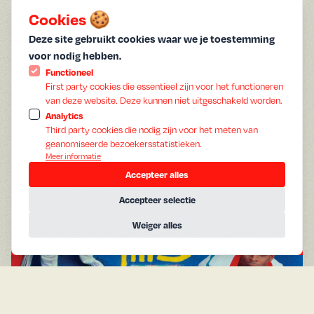
generational, and class conflicts as tensions intensify and
Cookies 🍪
reach their boiling point around a pizza joint in Brooklyn’s
Bedford-Stuyvesant neighborhood.
Deze site gebruikt cookies waar we je toestemming
voor nodig hebben.
Functioneel
First party cookies die essentieel zijn voor het functioneren
van deze website. Deze kunnen niet uitgeschakeld worden.
Analytics
Third party cookies die nodig zijn voor het meten van
geanomiseerde bezoekersstatistieken.
Meer informatie
Accepteer alles
Accepteer selectie
Weiger alles
A
g
e
n
d
a