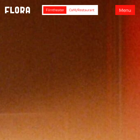
M
e
n
u
Filmtheater
Café/Restaurant