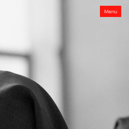
M
e
n
u