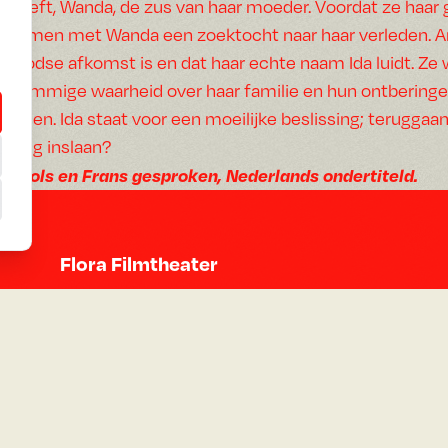
heeft, Wanda, de zus van haar moeder. Voordat ze haar 
samen met Wanda een zoektocht naar haar verleden. An
Joodse afkomst is en dat haar echte naam Ida luidt. Z
grimmige waarheid over haar familie en hun ontberinge
Polen. Ida staat voor een moeilijke beslissing; teruggaa
weg inslaan?
Pools en Frans gesproken, Nederlands ondertiteld.
Flora Filmtheater
De Constant Rebecquestraat 55
2518 RC Den Haag
Google Maps
Neem contact op