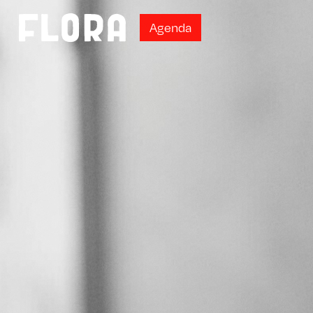
A
g
e
n
d
a