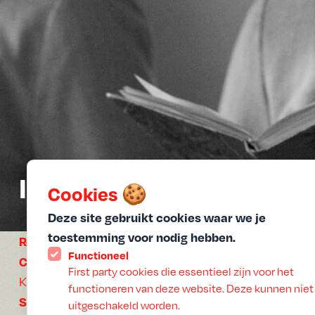
Ida
Cookies 🍪
Deze site gebruikt cookies waar we je
toestemming voor nodig hebben.
Regisseur:
Pawel Pawlikowski
Functioneel
Cast:
Agata Kulesza, Agata Trzebuchowska, Joanna
First party cookies die essentieel zijn voor het
Kulig
functioneren van deze website. Deze kunnen niet
Speelduur:
90 min
uitgeschakeld worden.