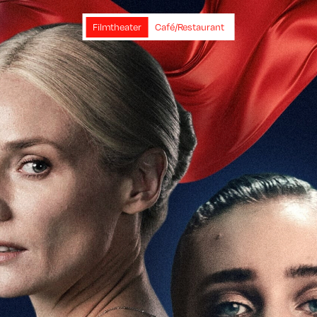
Filmtheater
Café/Restaurant