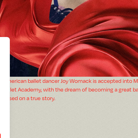
American ballet dancer Joy Womack is accepted into 
Ballet Academy, with the dream of becoming a great bal
Based on a true story.