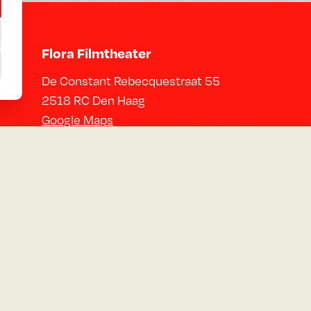
Flora Filmtheater
De Constant Rebecquestraat 55
2518 RC Den Haag
Google Maps
Neem contact op
Email:
info@florafilmtheater.nl