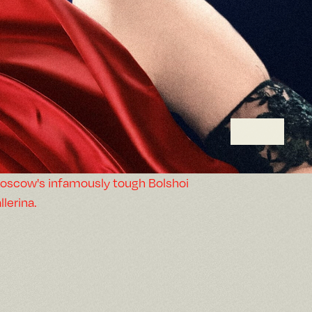
Moscow's infamously tough Bolshoi
lerina.