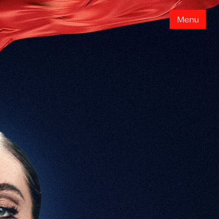
M
e
n
u