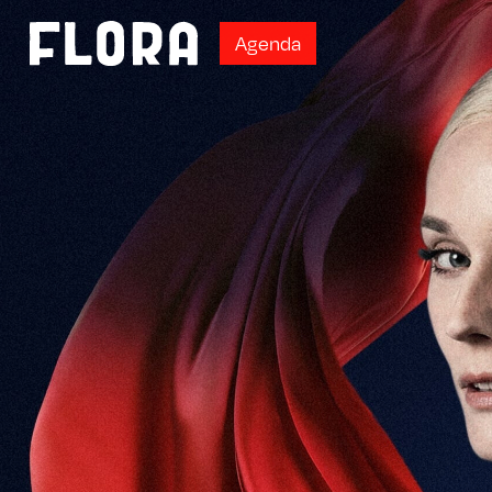
A
g
e
n
d
a