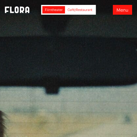
M
e
n
u
Filmtheater
Café/Restaurant