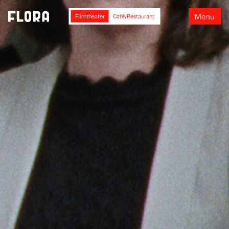
M
e
n
u
Filmtheater
Café/Restaurant