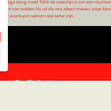
giftige slang moet Tafiti de woestijn in om een myster
hem kan redden. Hij wil die reis alleen maken, maar Bors
dat avonturen samen veel beter zijn.
Flora Filmtheater
De Constant Rebecquestraat 55
2518 RC Den Haag
Google Maps