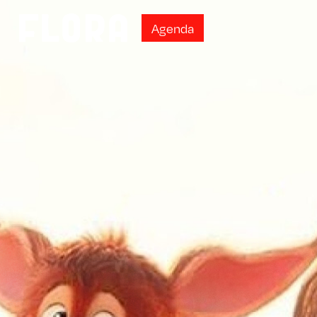
A
g
e
n
d
a