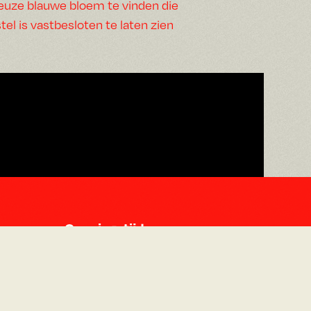
ieuze blauwe bloem te vinden die
tel is vastbesloten te laten zien
Openingstijden
Maandag 14:30 - 00:00
Dinsdag 14:30 - 00:00
Woensdag 14:30 - 00:00