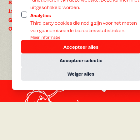
81 min
Speelduur:
uitgeschakeld worden.
2025
Jaar:
Analytics
Nederlands
Gesproken:
Third party cookies die nodig zijn voor het meten
Geen ondertiteling
Ondertiteling:
van geanomiseerde bezoekersstatistieken.
Meer informatie
Accepteer alles
Accepteer selectie
Weiger alles