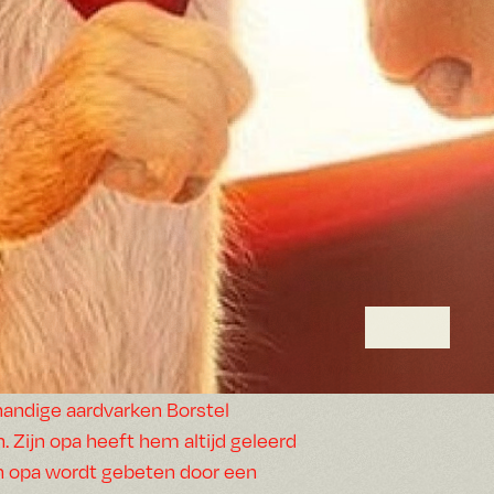
nhandige aardvarken Borstel
 Zijn opa heeft hem altijd geleerd
zijn opa wordt gebeten door een