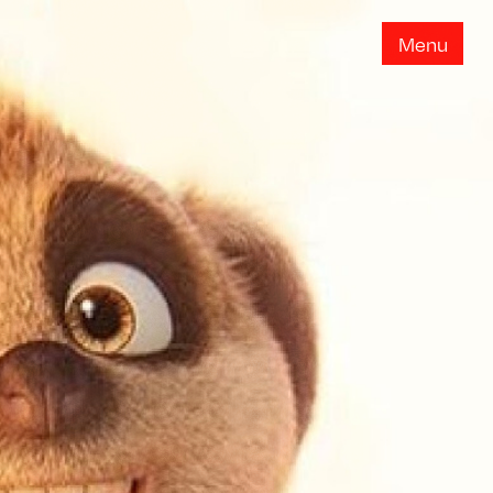
M
e
n
u