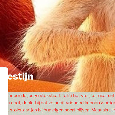
woestijn
Wanneer de jonge stokstaart Tafiti het vrolijke maar o
ontmoet, denkt hij dat ze nooit vrienden kunnen worden.
dat stokstaartjes bij hun eigen soort blijven. Maar als 