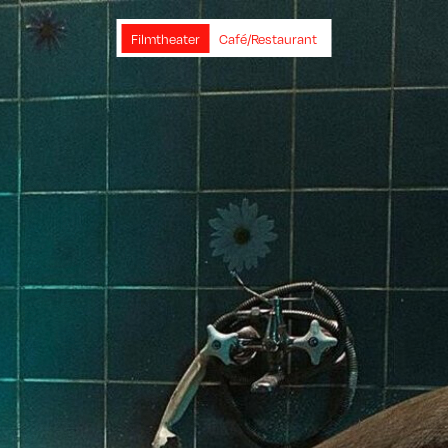
Filmtheater
Café/Restaurant