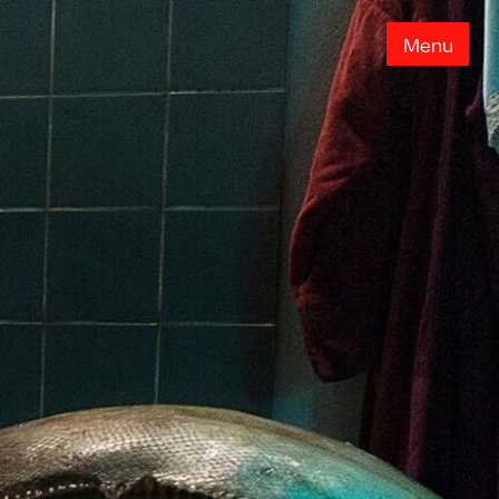
M
e
n
u