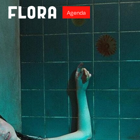
A
g
e
n
d
a