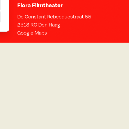
Flora Filmtheater
De Constant Rebecquestraat 55
2518 RC Den Haag
Google Maps
Neem contact op
Email:
info@florafilmtheater.nl