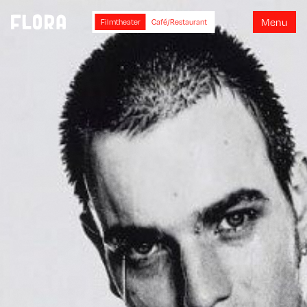
M
e
n
u
Filmtheater
Café/Restaurant