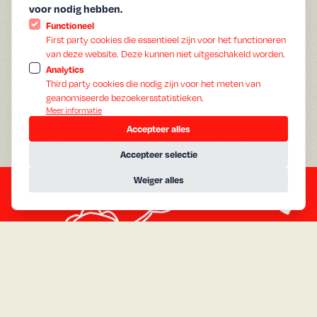
1996
Jaar:
voor nodig hebben.
Engels
Gesproken:
Functioneel
Engels
Ondertiteling:
First party cookies die essentieel zijn voor het functioneren
van deze website. Deze kunnen niet uitgeschakeld worden.
This film is part of our '
' program
All About the Soundtrack
Analytics
Danny Boyle's explosive film tracks the misadventures of
Third party cookies die nodig zijn voor het meten van
young men in Edinburgh trying to find their way out of
geanomiseerde bezoekersstatistieken.
joblessness, aimless relationships and drug addiction. Some
Meer informatie
are successful, while others hopelessly are not. Based on Irvine
Accepteer alles
Walsh's novel, Trainspotting melds grit with poetry, resulting in
Accepteer selectie
a film of harsh truths and stunning grace.
Weiger alles
A
g
e
n
d
a
Vandaag
Morgen
The Odyssey