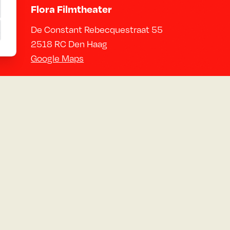
Flora Filmtheater
De Constant Rebecquestraat 55
2518 RC Den Haag
Google Maps
Neem contact op
Email:
info@florafilmtheater.nl