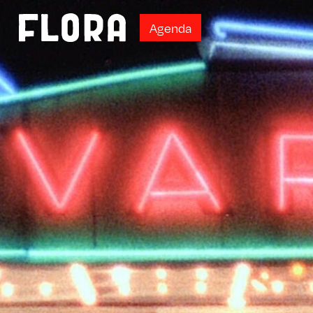
A
g
e
n
d
a