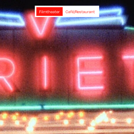
Filmtheater
Café/Restaurant