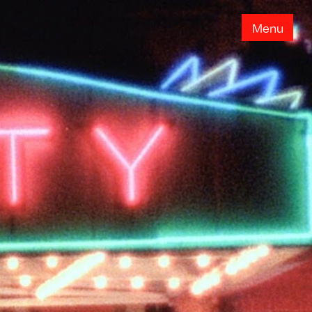
M
e
n
u