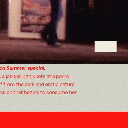
ica Summer special.
 job selling tickets at a porno
f from the dark and erotic nature
session that begins to consume her