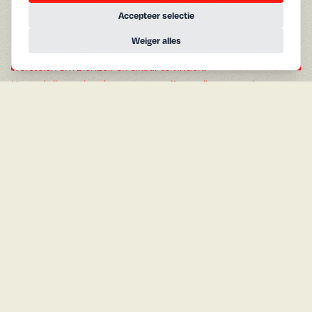
bucketlist af te vinken, omdat hij denkt dat hij nog maar een
Accepteer selectie
week te leven heeft. Zijn ouders, Hannah en Musa, zijn
Weiger alles
verdwaald in een liefdeloos huwelijk vol geheimen en
A
g
e
n
d
a
worstelen om zichzelf en elkaar te vinden.
Hoewel allemaal andere mensen, zijn ze allen op zoek naar
hetzelfde, bijna onmogelijke doel: de perfecte vervulling van
het leven, terwijl ze navigeren door de onvoorspelbare
Vandaag
Morgen
wendingen die er op hun pad worden gegooid.
Nederlands gesproken.
B
e
k
i
j
k
c
o
m
p
l
e
t
e
a
g
e
n
d
a