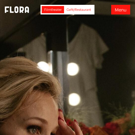
M
e
n
u
Filmtheater
Café/Restaurant