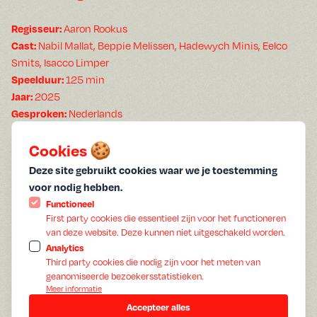
Aaron Rookus
Regisseur:
Nabil Mallat, Beppie Melissen, Hadewych Minis, Eelco
Cast:
Smits, Isacco Limper
125 min
Speelduur:
2025
Jaar:
Nederlands
Gesproken:
Geen ondertiteling
Ondertiteling:
De Idylle is een humoristisch drama die de levens van zes
Cookies 🍪
leden van een disfunctionele familie met elkaar verweeft.
Deze site gebruikt cookies waar we je toestemming
De 42-jarige Victor komt eindelijk uit de kast om te beseffen
voor nodig hebben.
dat hij te oud is voor de datingmarkt, terwijl zijn zus Annika,
Functioneel
een operadiva, een terminale diagnose krijgt en zich een beeld
First party cookies die essentieel zijn voor het functioneren
vormt van het leven dat ze niet geleefd heeft en de
van deze website. Deze kunnen niet uitgeschakeld worden.
verschillende paden die ze had kunnen bewandelen. Hun oma
Analytics
Third party cookies die nodig zijn voor het meten van
Joke daarentegen is het leven spuugzat en is wanhopig op
geanomiseerde bezoekersstatistieken.
zoek naar een einde, maar niemand wil haar daarbij helpen.
Meer informatie
Voor de 10-jarige Timo is het precies het tegenovergestelde,
Accepteer alles
hij wil leven, maar is in een race tegen de klok om zijn