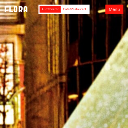
M
e
n
u
Filmtheater
Café/Restaurant