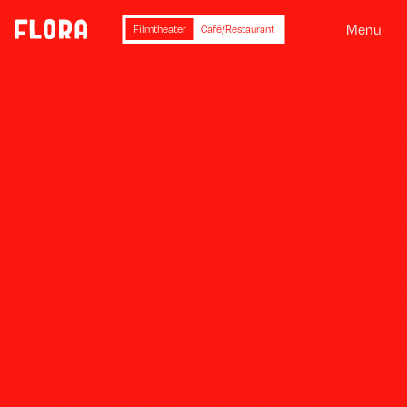
M
e
n
u
Filmtheater
Café/Restaurant