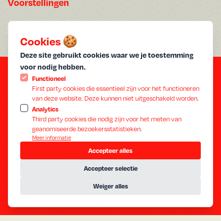
Voorstellingen
90 min
Speelduur:
Cookies 🍪
2024
Jaar:
Nederlands
Ondertiteling:
Deze site gebruikt cookies waar we je toestemming
voor nodig hebben.
Functioneel
First party cookies die essentieel zijn voor het functioneren
van deze website. Deze kunnen niet uitgeschakeld worden.
Analytics
Third party cookies die nodig zijn voor het meten van
geanomiseerde bezoekersstatistieken.
Meer informatie
Accepteer alles
Accepteer selectie
Weiger alles
A
g
e
n
d
a